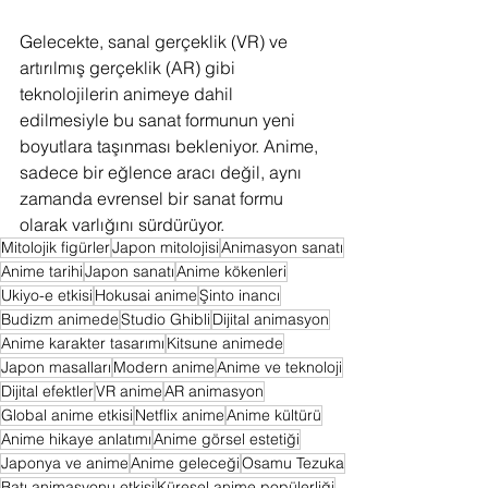
Gelecekte, sanal gerçeklik (VR) ve 
artırılmış gerçeklik (AR) gibi 
teknolojilerin animeye dahil 
edilmesiyle bu sanat formunun yeni 
boyutlara taşınması bekleniyor. Anime, 
sadece bir eğlence aracı değil, aynı 
zamanda evrensel bir sanat formu 
olarak varlığını sürdürüyor.
Mitolojik figürler
Japon mitolojisi
Animasyon sanatı
Anime tarihi
Japon sanatı
Anime kökenleri
Ukiyo-e etkisi
Hokusai anime
Şinto inancı
Budizm animede
Studio Ghibli
Dijital animasyon
Anime karakter tasarımı
Kitsune animede
Japon masalları
Modern anime
Anime ve teknoloji
Dijital efektler
VR anime
AR animasyon
Global anime etkisi
Netflix anime
Anime kültürü
Anime hikaye anlatımı
Anime görsel estetiği
Japonya ve anime
Anime geleceği
Osamu Tezuka
Batı animasyonu etkisi
Küresel anime popülerliği