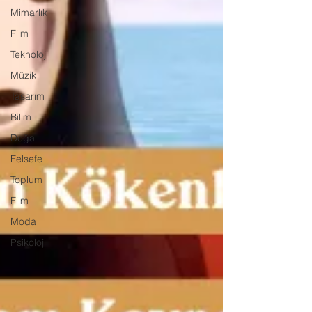
Mimarlık
Film
Teknoloji
Müzik
Tasarım
Bilim
Doğa
Felsefe
Toplum
Film
Moda
Psikoloji