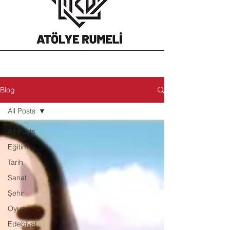
Blog
All Posts
All Posts
Eğitim
Tarih
Sanat
Şehir
Oyun
Edebiyat