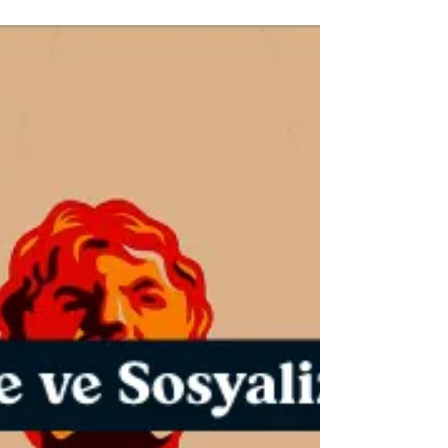
Teknoloji mi?
Yapay zeka ile üretilen görseller sanat mı? Bu
yazıda, YZ görsellerinin sanatsal değerini,
teknolojik yönünü ve estetik anlayışını inceliyor