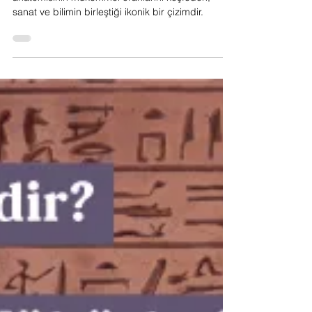
19 Eki 2024
Sanat
Vitruvian Adam: Da Vinci’nin
Kusursuz İnsanı
Leonardo da Vinci’nin Vitruvian Adam’ı, insan
anatomisinin mükemmel oranlarını keşfeden,
sanat ve bilimin birleştiği ikonik bir çizimdir.