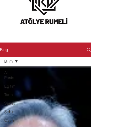
Blog
Bilim
All
Posts
Eğitim
Tarih
Sanat
Şehir
Oyun