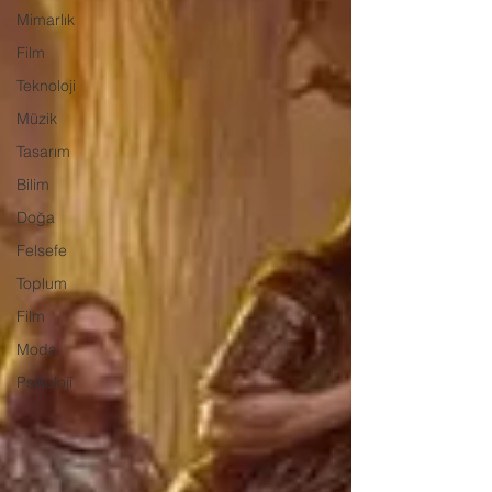
Mimarlık
Film
Teknoloji
Müzik
Tasarım
Bilim
Doğa
Felsefe
Toplum
Film
Moda
Psikoloji