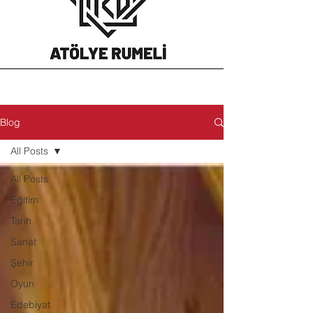
Blog
All Posts
All Posts
Eğitim
Tarih
Sanat
Şehir
Oyun
Edebiyat