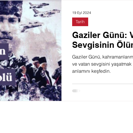
Doğa
Felsefe
Toplum
Film
Moda
19 Eyl 2024
Tarih
Gaziler Günü: 
Sevgisinin Öl
Gaziler Günü, kahramanlarımı
ve vatan sevgisini yaşatmak i
anlamını keşfedin.