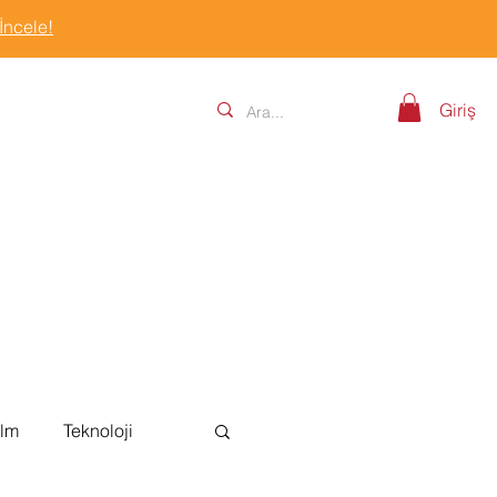
 İncele!
Giriş
ilm
Teknoloji