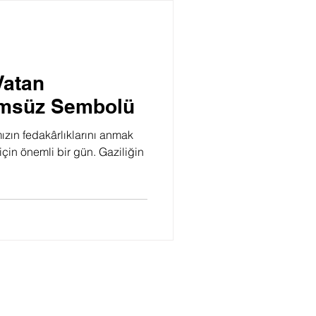
Psikoloji
Vatan
ümsüz Sembolü
zın fedakârlıklarını anmak
çin önemli bir gün. Gaziliğin