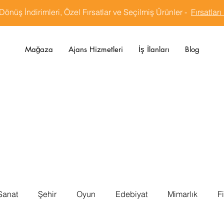
Dönüş İndirimleri, Özel Fırsatlar ve Seçilmiş Ürünler -
Fırsatları
Mağaza
Ajans Hizmetleri
İş İlanları
Blog
Sanat
Şehir
Oyun
Edebiyat
Mimarlık
F