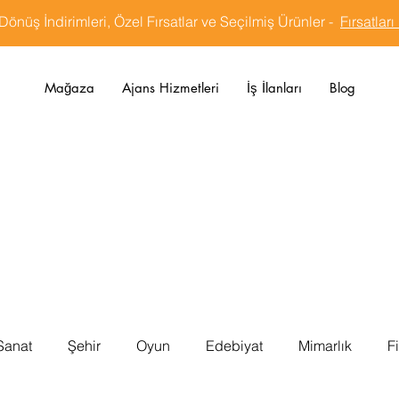
Dönüş İndirimleri, Özel Fırsatlar ve Seçilmiş Ürünler -
Fırsatları
Mağaza
Ajans Hizmetleri
İş İlanları
Blog
Sanat
Şehir
Oyun
Edebiyat
Mimarlık
F