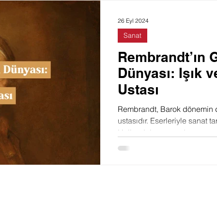
Doğa
Felsefe
Toplum
Film
Moda
26 Eyl 2024
Sanat
Rembrandt’ın G
Dünyası: Işık v
Ustası
Rembrandt, Barok dönemin de
ustasıdır. Eserleriyle sanat ta
Hollandalı ressamdır.