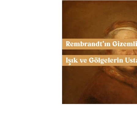
Müzik
Tasarım
Bilim