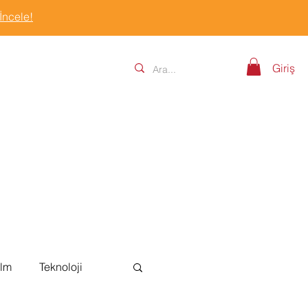
 İncele!
Giriş
ilm
Teknoloji