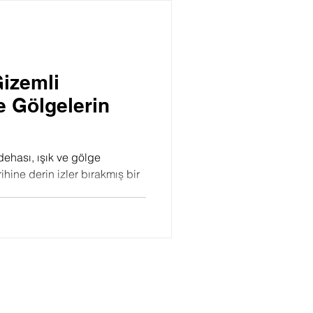
Psikoloji
izemli
e Gölgelerin
hası, ışık ve gölge
rihine derin izler bırakmış bir