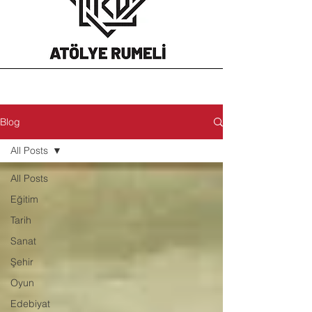
Blog
All Posts
All Posts
Eğitim
Tarih
Sanat
Şehir
Oyun
Edebiyat