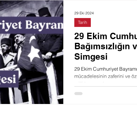
Doğa
Felsefe
Toplum
Film
Moda
29 Eki 2024
Tarih
29 Ekim Cumhu
Bağımsızlığın 
Simgesi
29 Ekim Cumhuriyet Bayramı,
mücadelesinin zaferini ve öz
milli bayramdır.