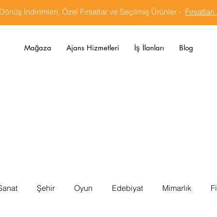
Dönüş İndirimleri, Özel Fırsatlar ve Seçilmiş Ürünler -
Fırsatları
Mağaza
Ajans Hizmetleri
İş İlanları
Blog
Sanat
Şehir
Oyun
Edebiyat
Mimarlık
F