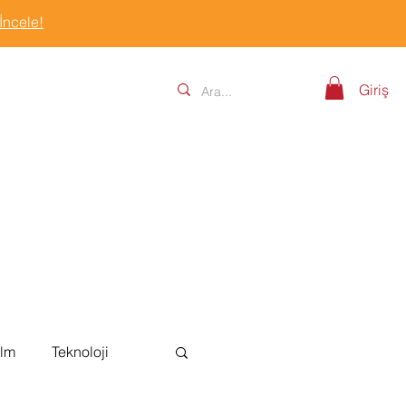
 İncele!
Giriş
ilm
Teknoloji