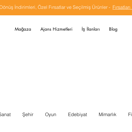
Dönüş İndirimleri, Özel Fırsatlar ve Seçilmiş Ürünler -
Fırsatları
Mağaza
Ajans Hizmetleri
İş İlanları
Blog
Sanat
Şehir
Oyun
Edebiyat
Mimarlık
F