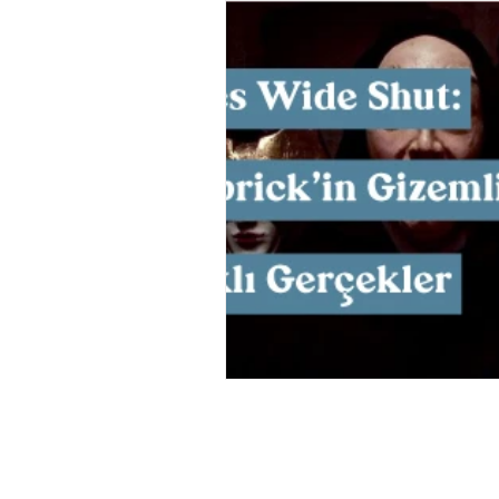
Müzik
Tasarım
Bilim