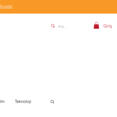
 İncele!
Giriş
ilm
Teknoloji