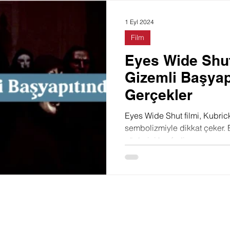
Doğa
Felsefe
Toplum
Film
Moda
1 Eyl 2024
Film
Eyes Wide Shut
Gizemli Başyap
Gerçekler
Eyes Wide Shut filmi, Kubrick
sembolizmiyle dikkat çeker. 
yönlerini keşfedin.