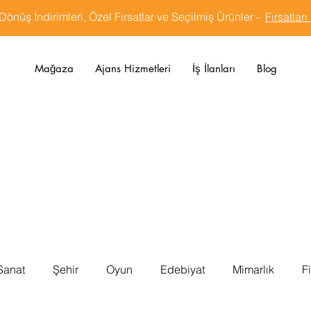
Dönüş İndirimleri, Özel Fırsatlar ve Seçilmiş Ürünler -
Fırsatları
Mağaza
Ajans Hizmetleri
İş İlanları
Blog
Sanat
Şehir
Oyun
Edebiyat
Mimarlık
F