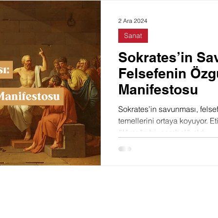
Doğa
Felsefe
Toplum
Film
Moda
2 Ara 2024
Sanat
Sokrates’in Sa
Felsefenin Özg
Manifestosu
Sokrates’in savunması, felse
temellerini ortaya koyuyor. Et
ölümsüz bir sembolü oldu.