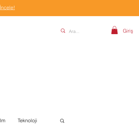
 İncele!
Giriş
ilm
Teknoloji