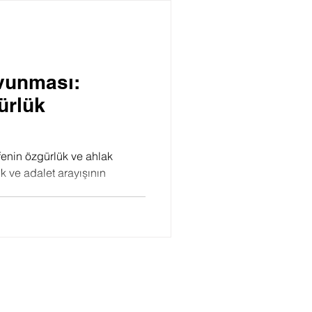
Psikoloji
vunması:
ürlük
fenin özgürlük ve ahlak
ik ve adalet arayışının