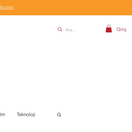
 İncele!
Giriş
ilm
Teknoloji