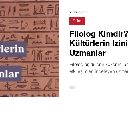
Doğa
Felsefe
Toplum
Film
Moda
2 Eki 2024
Bilim
Filolog Kimdir?
Kültürlerin İzin
Uzmanlar
Filologlar, dillerin kökenini a
etkileşimleri inceleyen uzmanl
evrimi üzerine çalışırlar.