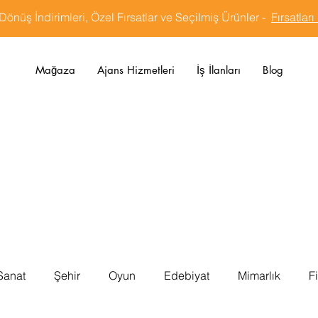
Dönüş İndirimleri, Özel Fırsatlar ve Seçilmiş Ürünler -
Fırsatları
Mağaza
Ajans Hizmetleri
İş İlanları
Blog
Sanat
Şehir
Oyun
Edebiyat
Mimarlık
F