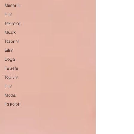
Mimarlık
Film
Teknoloji
Müzik
Tasarım
Bilim
Doğa
Felsefe
Toplum
Film
Moda
Psikoloji