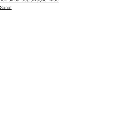
Sanat
Mimarlık
Edebiyat
Hepsini Gör
Son Yazılar