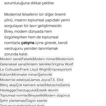
sorumluluğuna dikkat çektiler.
Modernist felsefenin bir diğer önemli 
yönü, insanın toplumsal yapıdaki yerini 
sorgulayan bir tavır geliştirmesidir. 
Birey, modern dünyada hem 
özgürleşirken hem de toplumsal 
normlarla 
çatışma
 içine girerek, kendi 
varoluşunu yeniden tanımlamak 
zorunda kaldı.
Modern sanat
Felsefe
Modern mimari
Modernizm
Geleneksel sanat
Anlatım teknikleri
Virginia Woolf
Le Corbusier
Frank Lloyd Wright
Empresyonizm
Kübizm
Minimalist mimari
Şehircilik
Modernist edebiyat
James Joyce
T.S. Eliot
Bilinç akışı
Çok katmanlı anlatı
Nietzsche
Sartre
Heidegger
Varoluşçuluk
Estetik devrim
Toplumsal normlar
Bireysellik
Modern düşünce
Şehir planlaması
Özgün eserler
Toplumsal değişim
İçsel ifade