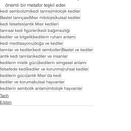
önemli bir metafor teşkil eder.
kedi sembolizmi
kedi tanrısı
mitolojik kediler
Bastet tanrıçası
Mısır mitolojisi
kutsal kediler
kedi felsefesi
antik Mısır kedileri
tanrısal kedi figürleri
kedi bağımsızlığı
kediler ve bilgelik
kedilerin ruhani anlamı
kedi meditasyonu
doğa ve kediler
tanrılar ve kediler
kedi sembolleri
Bastet ve kediler
antik kedi tanrıları
kediler ve insanlar
kedilerin mistik gücü
kedilerin simgesel anlamı
felsefede kedi
kediler ve korunma
ruhsal kediler
kedilerin gücü
antik Mısır’da kedi
kediler ve koruma
kutsal hayvanlar
kedilerin sembolik anlamı
mitolojik hayvanlar
Tarih
Eğitim