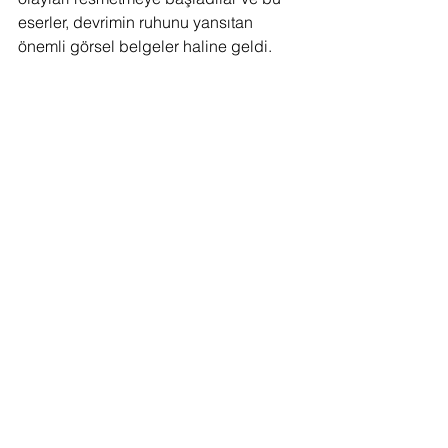
eserler, devrimin ruhunu yansıtan 
önemli görsel belgeler haline geldi.
Eugène Delacroix - Liberty Leading the 
People
Sanat tarihi
Fransız Devrimi
Barok sanat
Sanat ve özgürlük
Fransız Cumhuriyeti