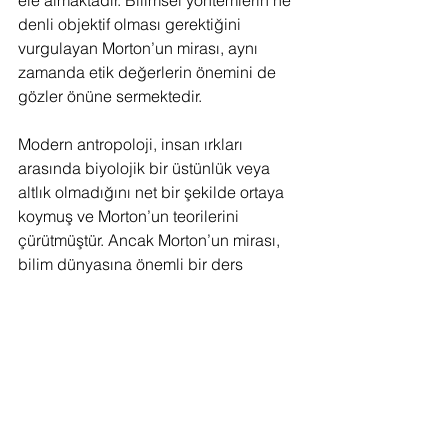
denli objektif olması gerektiğini 
vurgulayan Morton’un mirası, aynı 
zamanda etik değerlerin önemini de 
gözler önüne sermektedir.
Modern antropoloji, insan ırkları 
arasında biyolojik bir üstünlük veya 
altlık olmadığını net bir şekilde ortaya 
koymuş ve Morton’un teorilerini 
çürütmüştür. Ancak Morton’un mirası, 
bilim dünyasına önemli bir ders 
bırakmıştır: 
Bilimsel önyargılardan 
arınmadan yapılan çalışmalar, topluma 
faydadan çok zarar getirebilir.
Eğitim
Teknoloji
Toplum