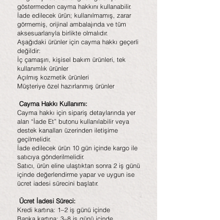
göstermeden cayma hakkını kullanabilir.
İade edilecek ürün; kullanılmamış, zarar
görmemiş, orijinal ambalajında ve tüm
aksesuarlarıyla birlikte olmalıdır.
Aşağıdaki ürünler için cayma hakkı geçerli
değildir:
İç çamaşırı, kişisel bakım ürünleri, tek
kullanımlık ürünler
Açılmış kozmetik ürünleri
Müşteriye özel hazırlanmış ürünler
Cayma Hakkı Kullanımı:
Cayma hakkı için sipariş detaylarında yer
alan “İade Et” butonu kullanılabilir veya
destek kanalları üzerinden iletişime
geçilmelidir.
İade edilecek ürün 10 gün içinde kargo ile
satıcıya gönderilmelidir.
Satıcı, ürün eline ulaştıktan sonra 2 iş günü
içinde değerlendirme yapar ve uygun ise
ücret iadesi sürecini başlatır.
Ücret İadesi Süreci:
Kredi kartına: 1–2 iş günü içinde
Banka kartına: 3–8 iş günü içinde