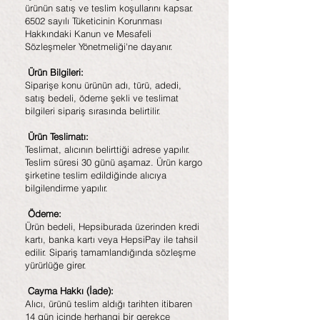
ürünün satış ve teslim koşullarını kapsar.
6502 sayılı Tüketicinin Korunması
Hakkındaki Kanun ve Mesafeli
Sözleşmeler Yönetmeliği'ne dayanır.
Ürün Bilgileri:
Siparişe konu ürünün adı, türü, adedi,
satış bedeli, ödeme şekli ve teslimat
bilgileri sipariş sırasında belirtilir.
Ürün Teslimatı:
Teslimat, alıcının belirttiği adrese yapılır.
Teslim süresi 30 günü aşamaz. Ürün kargo
şirketine teslim edildiğinde alıcıya
bilgilendirme yapılır.
Ödeme:
Ürün bedeli, Hepsiburada üzerinden kredi
kartı, banka kartı veya HepsiPay ile tahsil
edilir. Sipariş tamamlandığında sözleşme
yürürlüğe girer.
Cayma Hakkı (İade):
Alıcı, ürünü teslim aldığı tarihten itibaren
14 gün içinde herhangi bir gerekçe