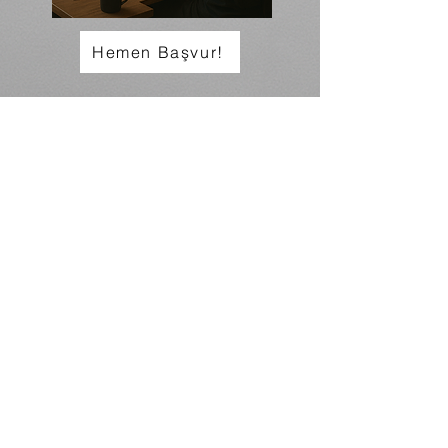
Hemen Başvur!
Ürünler
El Yapımı Tablolar
Kırtasiye Ürünleri
Giyim Ürünleri
Logolu Ürünler
Çantalar
Müşteri Hizmetleri
Yardım
Sıkça Sorulan Sorular
Canlı Desteğe Bağlanın