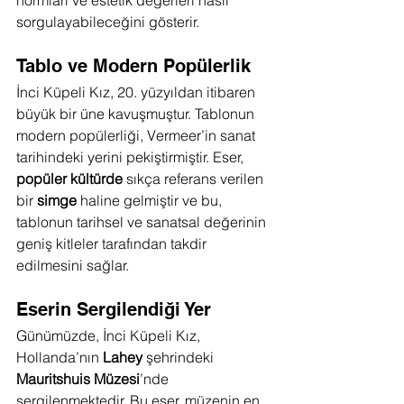
normları ve estetik değerleri nasıl 
sorgulayabileceğini gösterir.
Tablo ve Modern Popülerlik
İnci Küpeli Kız, 20. yüzyıldan itibaren 
büyük bir üne kavuşmuştur. Tablonun 
modern popülerliği, Vermeer’in sanat 
tarihindeki yerini pekiştirmiştir. Eser, 
popüler kültürde
 sıkça referans verilen 
bir 
simge
 haline gelmiştir ve bu, 
tablonun tarihsel ve sanatsal değerinin 
geniş kitleler tarafından takdir 
edilmesini sağlar.
Eserin Sergilendiği Yer
Günümüzde, İnci Küpeli Kız, 
Hollanda’nın 
Lahey
 şehrindeki 
Mauritshuis Müzesi
’nde 
sergilenmektedir. Bu eser, müzenin en 