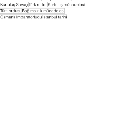
Kurtuluş Savaşı
Türk milleti
Kurtuluş mücadelesi
Türk ordusu
Bağımsızlık mücadelesi
Osmanlı İmparatorluğu
İstanbul tarihi
İstanbul'un kurtuluşu
6 Ekim 1923
Mondros Ateşkes Antlaşması
İstanbul işgali
Cumhuriyet'in ilanı
Anadolu direnişi
İtilaf Devletleri
Sivas Kongresi
Erzurum Kongresi
İstanbul'un kurtuluş günü
İstanbul zaferi
Bağımsızlık savaşı
Türk halkı
İşgalden kurtuluş
Direniş hareketi
Askeri zafer
İstanbul işgal yılları
İstanbul tarihi zafer
Modern Türkiye
İstanbul'un yeniden doğuşu
Kurtuluş destanı
Tarih
Hepsini Gör
Son Yazılar