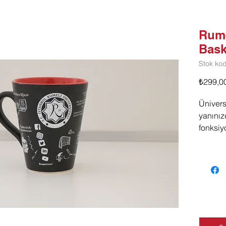
Rume
Bask
Stok ko
₺299,0
Ünivers
yanınız
fonksiy
Rumeli 
başlama
Hem de
arkadaş
kullana
tasarım
olanak t