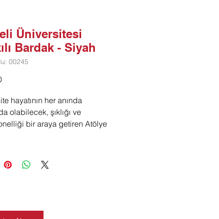
li Üniversitesi
ılı Bardak - Siyah
du: 00245
Fiyat
0
ite hayatının her anında
da olabilecek, şıklığı ve
onelliği bir araya getiren Atölye
kupa bardakları, güne
k için mükemmel bir tercih.
rs çalışırken hem de
larınızla keyifli anlar yaşarken
bileceğiniz bu bardaklar, özel
larıyla tarzınızı yansıtmanıza
anır.