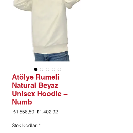
Atölye Rumeli
Natural Beyaz
Unisex Hoodie –
Numb
Normal
İndirimli
 ₺1.558,80 
₺1.402,92
Fiyat
Fiyat
Stok Kodları
*