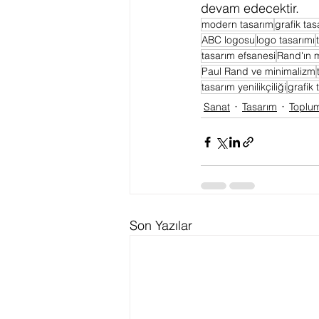
devam edecektir.
modern tasarım
grafik ta
ABC logosu
logo tasarımı
tasarım efsanesi
Rand'ın m
Paul Rand ve minimalizm
tasarım yenilikçiliği
grafik
Sanat
Tasarım
Toplu
Son Yazılar