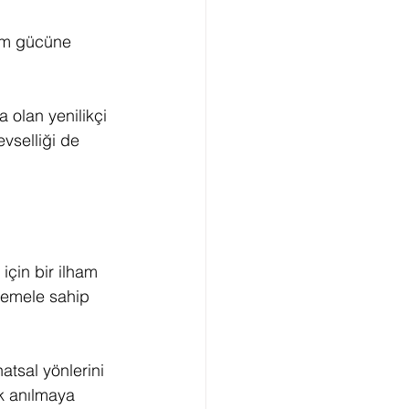
tım gücüne 
 olan yenilikçi 
evselliği de 
için bir ilham 
 temele sahip 
atsal yönlerini 
k anılmaya 