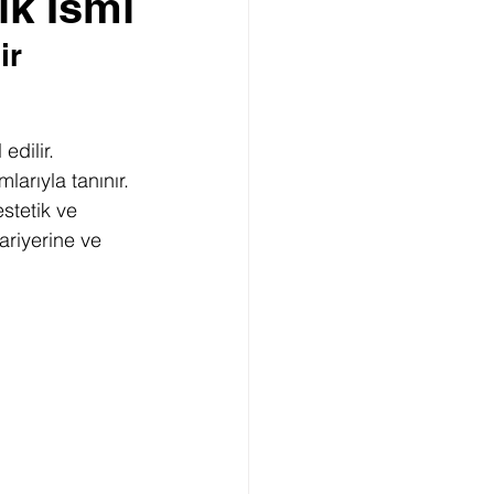
ik İsmi
ir 
dilir. 
larıyla tanınır. 
stetik ve 
ariyerine ve 