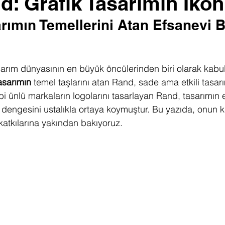
d: Grafik Tasarımın İkon
ımın Temellerini Atan Efsanevi B
arım dünyasının en büyük öncülerinden biri olarak kabul e
asarımın
 temel taşlarını atan Rand, sade ama etkili tasarım
 ünlü markaların logolarını tasarlayan Rand, tasarımın e
i dengesini ustalıkla ortaya koymuştur. Bu yazıda, onun k
katkılarına yakından bakıyoruz.