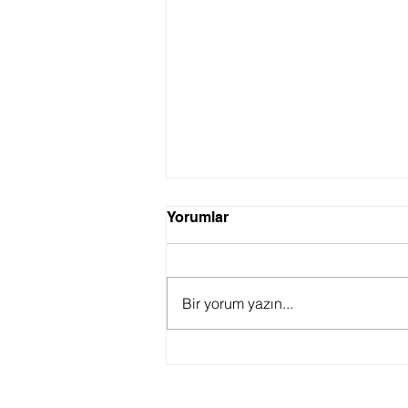
Yorumlar
Bir yorum yazın...
The Next Door Filminde
Renklerin Psikolojisi:
Gerilimin ve Gizemin Gizli