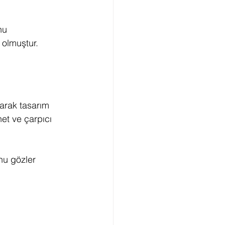
nu 
 olmuştur.
arak tasarım 
net ve çarpıcı 
nu gözler 