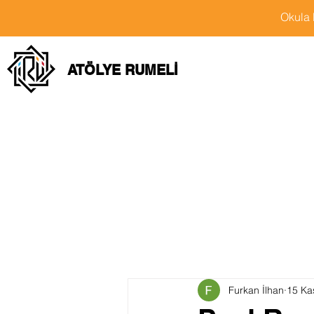
Okula 
ATÖLYE RUMELİ
Furkan İlhan
15 Ka