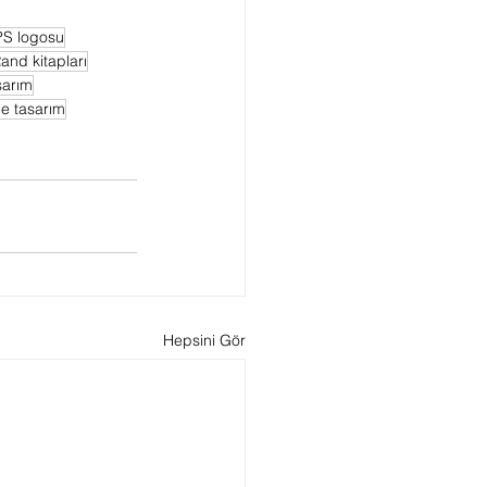
S logosu
and kitapları
sarım
e tasarım
Hepsini Gör