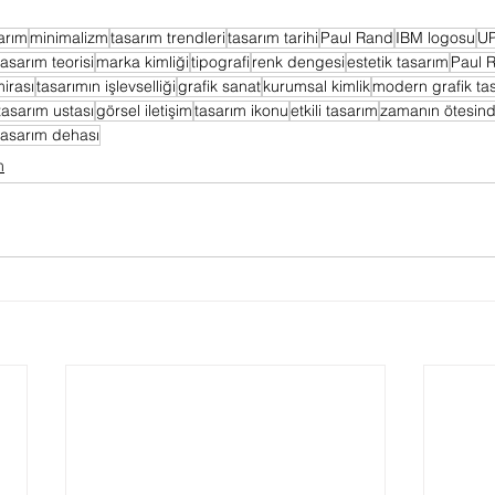
sarım
minimalizm
tasarım trendleri
tasarım tarihi
Paul Rand
IBM logosu
UP
tasarım teorisi
marka kimliği
tipografi
renk dengesi
estetik tasarım
Paul R
irası
tasarımın işlevselliği
grafik sanat
kurumsal kimlik
modern grafik ta
tasarım ustası
görsel iletişim
tasarım ikonu
etkili tasarım
zamanın ötesind
 tasarım dehası
m