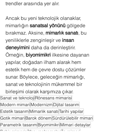
trendler arasında yer alır.
Ancak bu yeni teknolojik olanaklar, 
mimarlığın 
sanatsal yönünü
 gölgede 
bırakmaz. Aksine, 
mimarlık sanatı
, bu 
yeniliklerle zenginleşir ve 
insan 
deneyimini
 daha da derinleştirir. 
Örneğin, 
biyomimikri
 ilkesine dayanan 
yapılar, doğadan ilham alarak hem 
estetik hem de çevre dostu çözümler 
sunar. Böylece, geleceğin mimarlığı, 
sanat ve teknolojinin mükemmel bir 
birleşimi olarak karşımıza çıkar.
Sanat ve teknoloji
Rönesans mimarisi
Modern mimari
Modernizm
Dijital tasarım
Estetik tasarım
Mimarlık sanatı
Tarihi yapılar
Gotik mimari
Barok dönem
Sürdürülebilir mimari
Parametrik tasarım
Biyomimikri
Mimari detaylar
Şehir mimarisi
Yapı malzemeleri
İç mimari