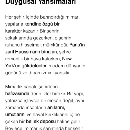
Duygusal Yansımaları
Her şehir, içinde barındırdığı mimari 
yapılarla 
kendine özgü bir 
karakter
 kazanır. Bir şehrin 
sokaklarında gezerken, o şehrin 
ruhunu hissetmek mümkündür. 
Paris'in 
zarif Haussmann binaları
, şehre 
romantik bir hava katarken, 
New 
York'un gökdelenleri
 modern dünyanın 
gücünü ve dinamizmini yansıtır.
Mimarlık sanatı, şehirlerin 
hafızasında
 derin izler bırakır. Bir yapı, 
yalnızca işlevsel bir mekân değil, aynı 
zamanda insanların 
anılarını, 
umutlarını
 ve hayal kırıklıklarını içine 
çeken bir 
bellek deposu
 haline gelir. 
Böylece, mimarlık sanatında her şehir, 