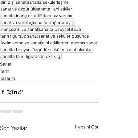
din dışı sanat
sanatta sekülerleşme
sanat ve özgürlük
sanatta ilahi etkiler
sanatta inanç eksikliği
tanrısız yaratım
sanat ve varoluş
sanatta değer arayışı
inançsızlık ve sanat
sanatta bireysel ifade
tanrı figürsüz sanat
sanat ve seküler düşünce
Aydınlanma ve sanat
dini etkilerden arınmış sanat
sanatta bireysel özgürlük
seküler sanat akımları
sanatta tanrı figürünün eksikliği
Sanat
Tarih
Tasarım
Hepsini Gör
Son Yazılar