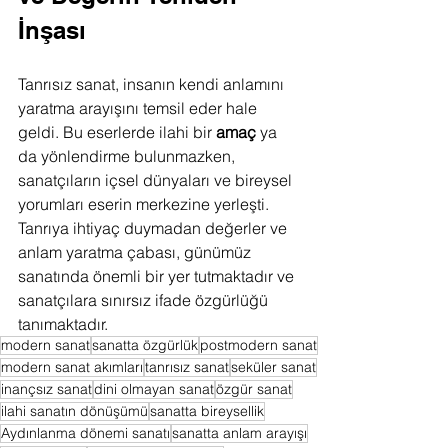
İnşası
Tanrısız sanat, insanın kendi anlamını 
yaratma arayışını temsil eder hale 
geldi. Bu eserlerde ilahi bir 
amaç
 ya 
da yönlendirme bulunmazken, 
sanatçıların içsel dünyaları ve bireysel 
yorumları eserin merkezine yerleşti. 
Tanrıya ihtiyaç duymadan değerler ve 
anlam yaratma çabası, günümüz 
sanatında önemli bir yer tutmaktadır ve 
sanatçılara sınırsız ifade özgürlüğü 
tanımaktadır.
modern sanat
sanatta özgürlük
postmodern sanat
modern sanat akımları
tanrısız sanat
seküler sanat
inançsız sanat
dini olmayan sanat
özgür sanat
ilahi sanatın dönüşümü
sanatta bireysellik
Aydınlanma dönemi sanatı
sanatta anlam arayışı