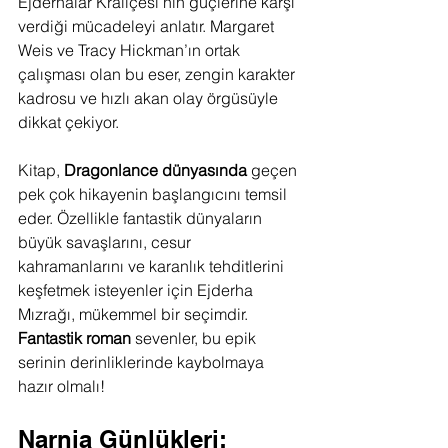
Ejderhalar Kraliçesi’nin güçlerine karşı 
verdiği mücadeleyi anlatır. Margaret 
Weis ve Tracy Hickman’ın ortak 
çalışması olan bu eser, zengin karakter 
kadrosu ve hızlı akan olay örgüsüyle 
dikkat çekiyor.
Kitap, 
Dragonlance dünyasında
 geçen 
pek çok hikayenin başlangıcını temsil 
eder. Özellikle fantastik dünyaların 
büyük savaşlarını, cesur 
kahramanlarını ve karanlık tehditlerini 
keşfetmek isteyenler için Ejderha 
Mızrağı, mükemmel bir seçimdir. 
Fantastik roman
 sevenler, bu epik 
serinin derinliklerinde kaybolmaya 
hazır olmalı!
Narnia Günlükleri: 