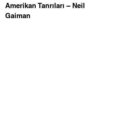
Amerikan Tanrıları – Neil 
Gaiman
Neil Gaiman
, modern mitolojiyi ve 
fantastik unsurları ustaca birleştiren 
Amerikan Tanrıları
 ile okurlarını 
büyüleyici bir yolculuğa çıkarıyor. Eski 
ve yeni tanrıların modern dünyada 
verdiği mücadele, bu kitabın 