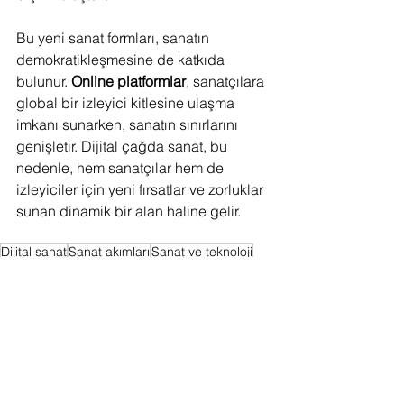
Bu yeni sanat formları, sanatın 
demokratikleşmesine de katkıda 
bulunur. 
Online platformlar
, sanatçılara 
global bir izleyici kitlesine ulaşma 
imkanı sunarken, sanatın sınırlarını 
genişletir. Dijital çağda sanat, bu 
nedenle, hem sanatçılar hem de 
izleyiciler için yeni fırsatlar ve zorluklar 
sunan dinamik bir alan haline gelir.
Dijital sanat
Sanat akımları
Sanat ve teknoloji
Sanat eleştirisi
Sanat dünyası
Sanatın anlamı
Sanat ve kültür
Sanatın geleceği
Sanat nedir
Sanatın etkisi
Sanat ve estetik
Sanat ve toplum
Postmodernizm
Yeni medya sanatı
Sanatın dönüşümü
Modern sanat teorisi
Estetik teori
Sanatın psikolojik boyutu
Sanatın kavramsal dönüşümü
Sanatın felsefesi